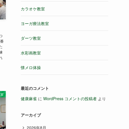
カラオケ教室
ヨーガ療法教室
つ
ダーツ教室
順番
た
練
水彩画教室
れ
懐メロ体操
最近のコメント
教室
健康麻雀
に
WordPress コメントの投稿者
より
アーカイブ
2026年8月