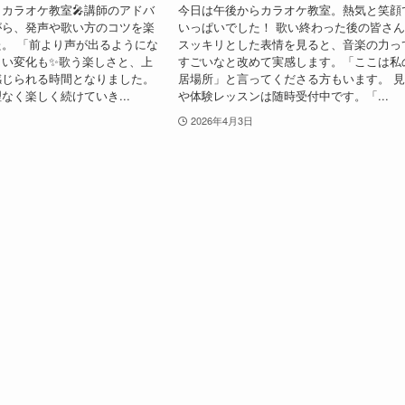
カラオケ教室🎤講師のアドバ
今日は午後からカラオケ教室。熱気と笑顔
がら、発声や歌い方のコツを楽
いっぱいでした！ 歌い終わった後の皆さ
。 「前より声が出るようにな
スッキリとした表情を見ると、音楽の力っ
しい変化も✨歌う楽しさと、上
すごいなと改めて実感します。「ここは私
感じられる時間となりました。
居場所」と言ってくださる方もいます。 
なく楽しく続けていき...
や体験レッスンは随時受付中です。「...
2026年4月3日