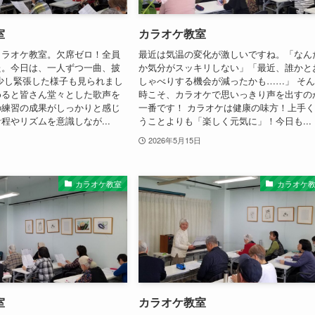
室
カラオケ教室
カラオケ教室。欠席ゼロ！全員
最近は気温の変化が激しいですね。「なん
た。今日は、一人ずつ一曲、披
か気分がスッキリしない」「最近、誰かと
少し緊張した様子も見られまし
しゃべりする機会が減ったかも……」 そ
めると皆さん堂々とした歌声を
時こそ、カラオケで思いっきり声を出すの
の練習の成果がしっかりと感じ
一番です！ カラオケは健康の味方！上手
程やリズムを意識しなが...
うことよりも「楽しく元気に」！今日も...
2026年5月15日
カラオケ教室
カラオケ
室
カラオケ教室