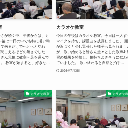
室
カラオケ教室
暑さが続く中、午後からは、カ
今日の午後はカラオケ教室。今日は一人ず
午後は一日の中でも特に暑い時
マイクを持ち、課題曲を披露しました。 
まで来るだけでへとへとやわ
が近づくと少し緊張した様子も見られまし
が聞こえるほどの暑さでした
が、歌い始めると皆さん堂々とした歌声♪ 
皆さん元気に教室へ足を運んで
習の成果を発揮し、気持ちよさそうに歌わ
。 教室が始まると、好きな...
ていました。 歌い終わると自然と拍手...
2026年7月3日
カラオケ教室
カラオケ