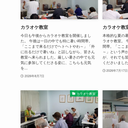
カラオケ教室
カラオケ教
今日も午後からカラオケ教室を開催しまし
本格的な夏の
た。 午後は一日の中でも特に暑い時間帯。
ラオケ教室。 
「ここまで来るだけでヘトヘトやわ～」「外
間帯。「ここ
に出るだけで暑いね」と話しながら、皆さん
～」という声
教室へ来られました。厳しい暑さの中でも元
が、それでも
気に参加してくださる姿に、こちらも元気
くださいました
を...
2026年7月17日
2026年8月7日
カラオケ教室