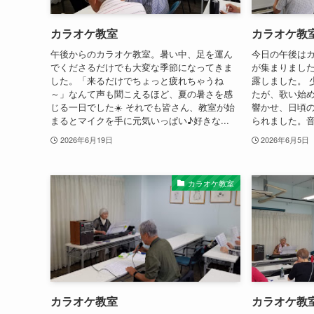
カラオケ教室
カラオケ教
午後からのカラオケ教室。暑い中、足を運ん
今日の午後は
でくださるだけでも大変な季節になってきま
が集まりまし
した。「来るだけでちょっと疲れちゃうね
露しました。 
～」なんて声も聞こえるほど、夏の暑さを感
たが、歌い始
じる一日でした☀️ それでも皆さん、教室が始
響かせ、日頃
まるとマイクを手に元気いっぱい♪好きな...
られました。音
2026年6月19日
2026年6月5日
カラオケ教室
カラオケ教室
カラオケ教