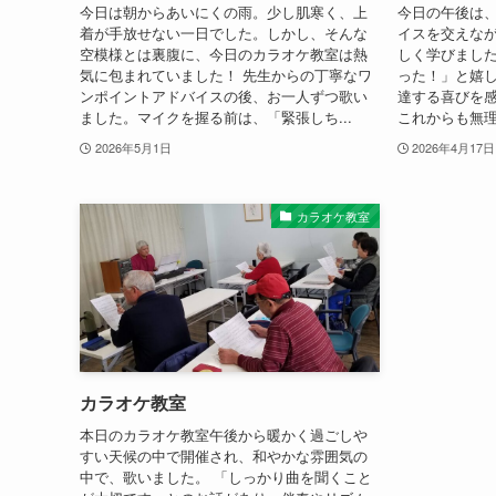
今日は朝からあいにくの雨。少し肌寒く、上
今日の午後は、
着が手放せない一日でした。しかし、そんな
イスを交えな
空模様とは裏腹に、今日のカラオケ教室は熱
しく学びました
気に包まれていました！ 先生からの丁寧なワ
った！」と嬉
ンポイントアドバイスの後、お一人ずつ歌い
達する喜びを
ました。マイクを握る前は、「緊張しち...
これからも無理
2026年5月1日
2026年4月17日
カラオケ教室
カラオケ教室
本日のカラオケ教室午後から暖かく過ごしや
すい天候の中で開催され、和やかな雰囲気の
中で、歌いました。 「しっかり曲を聞くこと