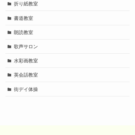
折り紙教室
書道教室
朗読教室
歌声サロン
水彩画教室
英会話教室
街デイ体操