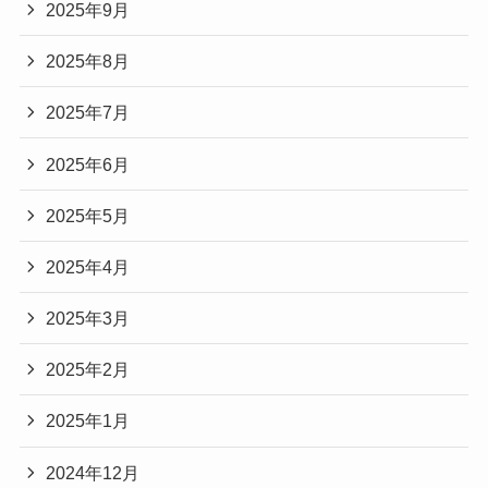
2025年9月
2025年8月
2025年7月
2025年6月
2025年5月
2025年4月
2025年3月
2025年2月
2025年1月
2024年12月