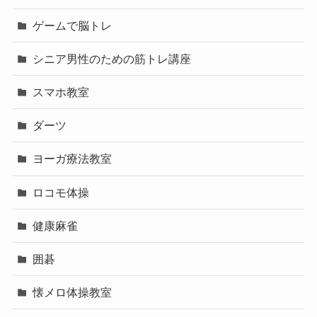
ゲームで脳トレ
シニア男性のための筋トレ講座
スマホ教室
ダーツ
ヨーガ療法教室
ロコモ体操
健康麻雀
囲碁
懐メロ体操教室