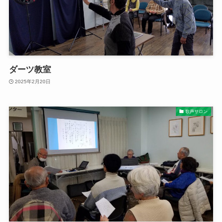
ダーツ教室
2025年2月20日
歌声サロン