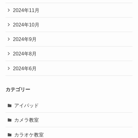
2024年11月
2024年10月
2024年9月
2024年8月
2024年6月
カテゴリー
アイパッド
カメラ教室
カラオケ教室