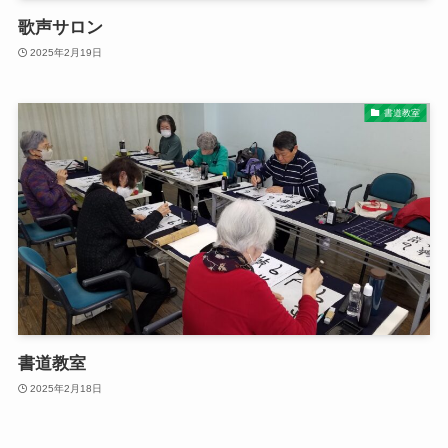
歌声サロン
2025年2月19日
書道教室
書道教室
2025年2月18日