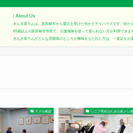
| About Us
きんき茶ろんは、富田林市から委託を受けた街かどデイハウスです。街か
65歳以上の富田林市市民で、介護保険を使って居られない方が利用できま
きんき茶ろんがどんな雰囲気のところか興味をもたれた方は、一度足をお運び
スマホ教室
シニア男性のための筋トレ