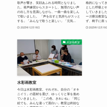
歌声が響き、笑顔あふれる時間となりまし
格的になって
た。発声練習からスタートし、無理のない声
とした呼吸と
の出し方を意識しながら、一曲一曲を楽しん
していきまし
で歌いました。 「声を出すと気持ちがスッと
ーガ療法教室
する」「みんなで歌うと楽しい」「元気...
ず、椅子に座っ
2025年12月19日
2025年12月19
水彩画教室
水彩画教室
今日は水彩画教室。それぞれ、自分の「オキ
ニイリ」の題材を選び、ゆっくりと筆を進め
ていきました。 「この色、きれいね」「同じ
絵でも、みんな違って面白い」教室は終始な