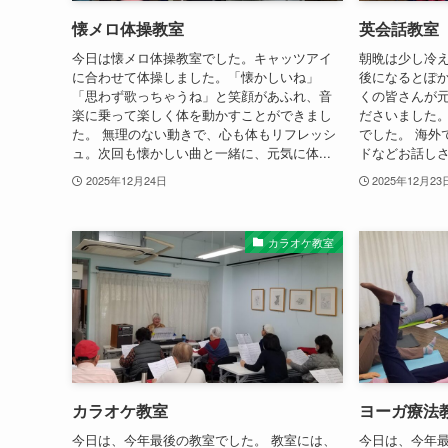
懐メロ体操教室
英会話教室
今日は懐メロ体操教室でした。キャッツアイ
朝晩は少し冷
に合わせて体操しました。「懐かしいね」
後になるとぽ
「思わず歌っちゃうね」と笑顔があふれ、音
くの皆さんが
楽に乗って楽しく体を動かすことができまし
ださいました
た。 無理のない動きで、心も体もリフレッシ
でした。 海外
ュ。次回も懐かしい曲と一緒に、元気に体...
ドなどお話しさ
2025年12月24日
2025年12月23
カラオケ教室
カラオケ教室
ヨーガ療法
今日は、今年最後の教室でした。 教室には、
今日は、今年最