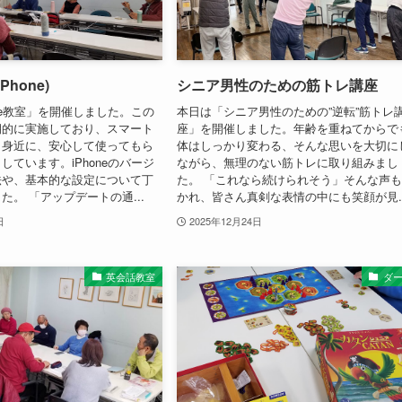
hone)
シニア男性のための筋トレ講座
one教室」を開催しました。この
本日は「シニア男性のための”逆転”筋トレ
期的に実施しており、スマート
座」を開催しました。年齢を重ねてからで
と身近に、安心して使ってもら
体はしっかり変わる、そんな思いを大切に
しています。iPhoneのバージ
ながら、無理のない筋トレに取り組みまし
法や、基本的な設定について丁
た。 「これなら続けられそう」そんな声
た。 「アップデートの通...
かれ、皆さん真剣な表情の中にも笑顔が見..
日
2025年12月24日
英会話教室
ダ