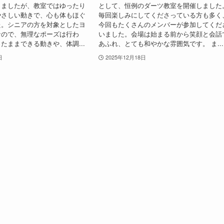
きましたが、教室ではゆったり
として、恒例のダーツ教室を開催しました
やさしい動きで、心も体もほぐ
毎回楽しみにしてくださっている方も多く
た。シニアの方を対象としたヨ
今回もたくさんのメンバーが参加してくだ
なので、無理なポーズは行わ
いました。会場は始まる前から笑顔と会話
たままできる動きや、体調...
あふれ、とても和やかな雰囲気です。 ま...
日
2025年12月18日