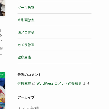
ダーツ教室
水彩画教室
講
懐メロ体操
も
し
カメラ教室
も聞
.
健康麻雀
最近のコメント
ーツ
健康麻雀
に
WordPress コメントの投稿者
より
アーカイブ
2026年8月