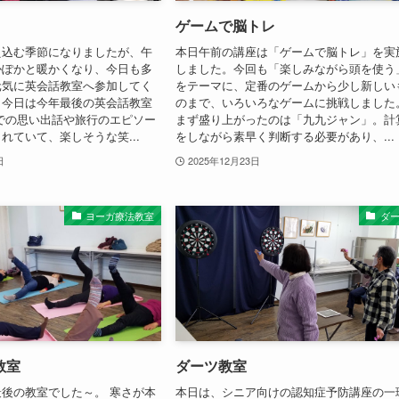
ゲームで脳トレ
え込む季節になりましたが、午
本日午前の講座は「ゲームで脳トレ」を実
かぽかと暖かくなり、今日も多
しました。今回も「楽しみながら頭を使う
元気に英会話教室へ参加してく
をテーマに、定番のゲームから少し新しい
。今日は今年最後の英会話教室
のまで、いろいろなゲームに挑戦しました
での思い出話や旅行のエピソー
まず盛り上がったのは「九九ジャン」。計
れていて、楽しそうな笑...
をしながら素早く判断する必要があり、...
日
2025年12月23日
ヨーガ療法教室
ダ
教室
ダーツ教室
後の教室でした～。 寒さが本
本日は、シニア向けの認知症予防講座の一