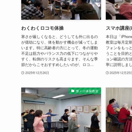
わくわくロコモ体操
スマホ講座(iP
寒さが厳しくなると、どうしても外に出るの
本日は「iPh
が億劫になり、体を動かす機会が減ってしま
教室は毎月定
います。特に高齢者の方にとって、冬の運動
フォンをもっ
不足は筋力やバランス力の低下につながりや
うことを目的と
すく、転倒のリスクも高まります。そんな季
ョン確認の方
節だからこそおすすめしたいのが、ロコ...
寧に説明しまし
2025年12月26日
2025年12月25
懐メロ体操教室