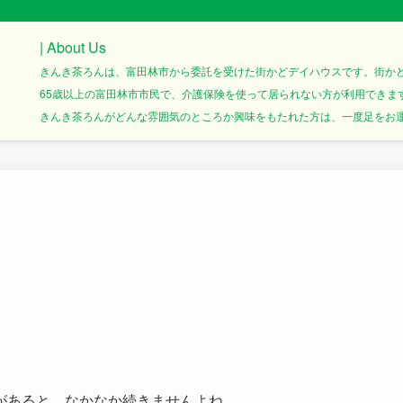
| About Us
きんき茶ろんは、富田林市から委託を受けた街かどデイハウスです。街か
65歳以上の富田林市市民で、介護保険を使って居られない方が利用できま
きんき茶ろんがどんな雰囲気のところか興味をもたれた方は、一度足をお運び
があると、なかなか続きませんよね。