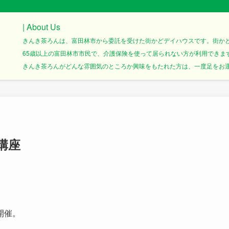
| About Us
きんき茶ろんは、富田林市から委託を受けた街かどデイハウスです。街か
65歳以上の富田林市市民で、介護保険を使って居られない方が利用できま
きんき茶ろんがどんな雰囲気のところか興味をもたれた方は、一度足をお運び
講座
開催。